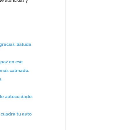
e atendidas y 
gracias. Saluda 
apaz en ese 
s más calmado.
a.
 de autocuidado: 
 cuadra tu auto 