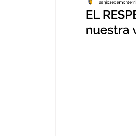
sanjosedemonterr
TECNOLOGÍA
VERANO
EL RESPE
nuestra 
VIDEOS
Arte
NOTICIAS
PP.FF
TALLERES
IB