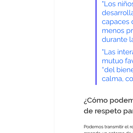
"Los niño
desarroll
capaces d
menos pro
durante l
"Las inte
mutuo fav
“del bien
calma, co
¿Cómo podem
de respeto par
Podemos transmitir el r