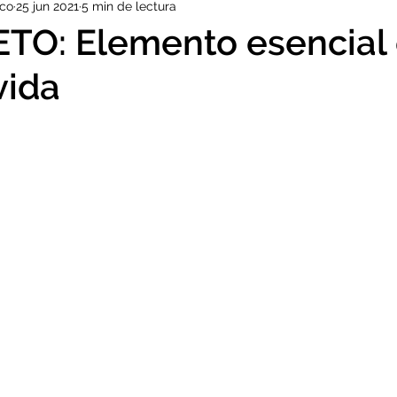
ico
25 jun 2021
5 min de lectura
Educación y Familia
EXALUMNOS
DEPORTE
VIAJE
TO: Elemento esencial
vida
ORGULLO SJM
KERMESSE
INDUCCIÓN
PROFES
ELEMENTARY
MUN
COES
RR.EE.
TIPARTITA