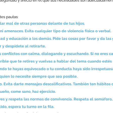
seguridad y afecto en el que sus necesidades son adecuadament
tes pautas:
blar mal de otras personas delante de tus hijos. 
, ni amenaces. Evita cualquier tipo de violencia física o verbal.
ad y educación a los demás. Pide las cosas por favor y da las 
r y despídete al retirarte.
os conflictos con calma, dialogando y escuchando. Si no eres c
ible que te retires y vuelvas a hablar del tema cuando esté
ndo te hayas equivocado o tu conducta haya sido irrespetuos
quien lo necesite siempre que sea posible.
o. Evita darte mensajes descalificativos. También ten hábitos
ueño, come sano, haz ejercicio. 
es y respeta las normas de convivencia. Respeta el semáforo,
do, espera tu turno en la fila.