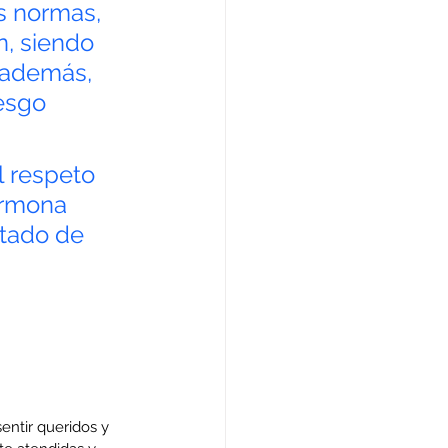
s normas, 
, siendo 
 además, 
esgo 
l respeto 
ormona 
stado de 
entir queridos y 