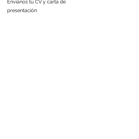
Envíanos tu CV y carta de
presentación
arh@sjm.edu.pe
Reconocimientos de Excelencia Académica
Miembros, convenios e intercambios