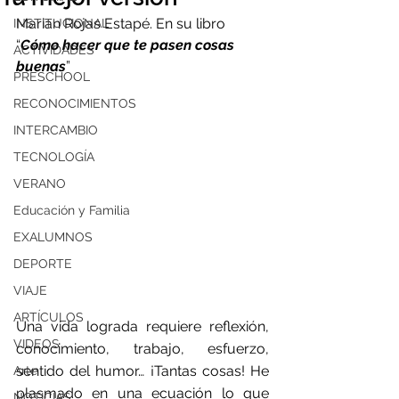
Marian Rojas Estapé. En su libro 
INSTITUCIONAL
“
Cómo hacer que te pasen cosas 
ACTIVIDADES
buenas
”
PRESCHOOL
RECONOCIMIENTOS
INTERCAMBIO
TECNOLOGÍA
VERANO
Educación y Familia
EXALUMNOS
DEPORTE
VIAJE
ARTÍCULOS
Una vida lograda requiere reflexión, 
VIDEOS
conocimiento, trabajo, esfuerzo, 
sentido del humor… ¡Tantas cosas! He 
Arte
plasmado en una ecuación lo que 
NOTICIAS