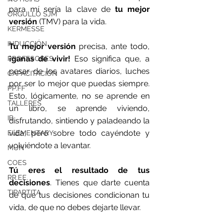
para mí sería la clave de 
tu mejor 
ORGULLO SJM
versión 
(TMV)
 para la vida.
KERMESSE
INDUCCIÓN
Tu mejor versión
 precisa, ante todo, 
¡ganas de vivir!
 Eso significa que, a 
PROFESORES
pesar de los avatares diarios, luches 
CAPACITACIÓN
por ser lo mejor que puedas siempre. 
PP.FF
Esto, lógicamente, no se aprende en 
TALLERES
un libro, se aprende viviendo, 
IB
disfrutando, sintiendo y paladeando la 
vida, pero sobre todo cayéndote y 
ELEMENTARY
volviéndote a levantar.
MUN
COES
Tú eres el resultado de tus 
RR.EE.
decisiones
. Tienes que darte cuenta 
TIPARTITA
de que tus decisiones condicionan tu 
vida, de que no debes dejarte llevar.