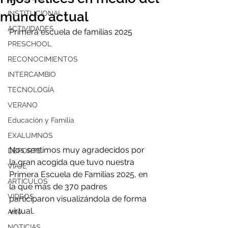
mundo actual
INSTITUCIONAL
ACTIVIDADES
Primera escuela de familias 2025
PRESCHOOL
RECONOCIMIENTOS
INTERCAMBIO
TECNOLOGÍA
VERANO
Educación y Familia
EXALUMNOS
Nos sentimos muy agradecidos por 
DEPORTE
la gran acogida que tuvo nuestra 
VIAJE
Primera Escuela de Familias 2025, en 
ARTÍCULOS
la que más de 370 padres 
VIDEOS
participaron visualizándola de forma 
virtual.
Arte
NOTICIAS