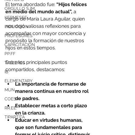
El tema abordado fue: 
“Hijos felices 
ORGULLO SJM
en medio del mundo actual”,
 a 
KERMESSE
cargo de María Laura Aguilar, quien 
nos dejó valiosas reflexiones para 
INDUCCIÓN
acompañar con mayor conciencia y 
PROFESORES
propósito la formación de nuestros 
CAPACITACIÓN
hijos en estos tiempos.
PP.FF
Entre los principales puntos 
TALLERES
compartidos, destacamos:
IB
ELEMENTARY
La importancia de formarse de 
MUN
manera continua en nuestro rol 
de padres.
COES
Establecer metas a corto plazo 
RR.EE.
en la crianza.
TIPARTITA
Educar en virtudes humanas, 
que son fundamentales para 
formar el juicio crítico, distinguir 