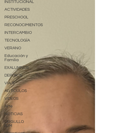
INSTITUCIONAL
ACTIVIDADES
PRESCHOOL
RECONOCIMIENTOS
INTERCAMBIO
TECNOLOGÍA
VERANO
Educación y
Familia
EXALUMNOS
DEPORTE
VIAJE
ARTÍCULOS
VIDEOS
Arte
NOTICIAS
ORGULLO
SJM