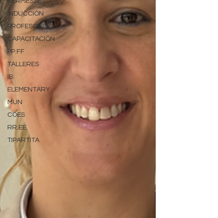
KERMESSE
INDUCCIÓN
PROFESORES
CAPACITACIÓN
PP.FF
TALLERES
IB
ELEMENTARY
MUN
COES
RR.EE.
TIPARTITA