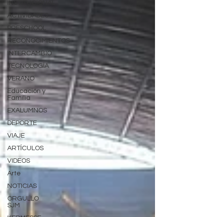
INSTITUCIONAL
ACTIVIDADES
PRESCHOOL
RECONOCIMIENTOS
INTERCAMBIO
TECNOLOGÍA
VERANO
Educación y
Familia
EXALUMNOS
DEPORTE
VIAJE
ARTÍCULOS
VIDEOS
Arte
NOTICIAS
ORGULLO
SJM