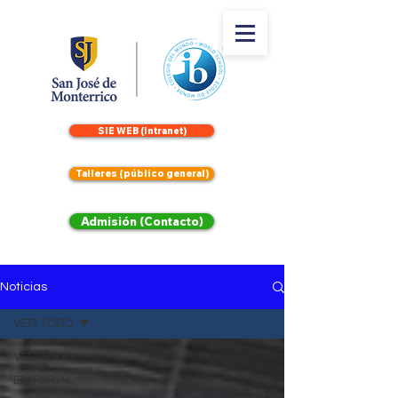
SIE WEB (Intranet)
Talleres (público general)
Admisión (Contacto)
Noticias
VER TODO
VER TODO
EDITORIAL