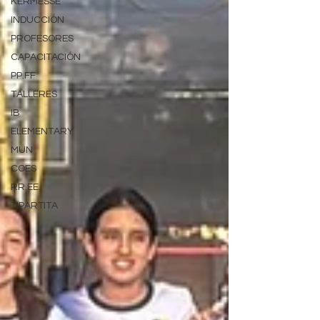
KERMESSE
INDUCCIÓN
PROFESORES
CAPACITACIÓN
PP.FF
TALLERES
IB
ELEMENTARY
MUN
COES
RR.EE.
TIPARTITA