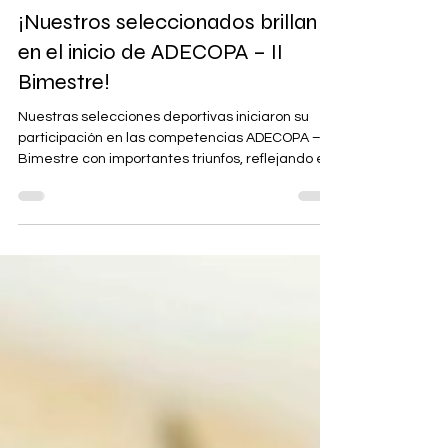
27 may
1 min de lectura
¡Nuestros seleccionados brillan
en el inicio de ADECOPA – II
Bimestre!
Nuestras selecciones deportivas iniciaron su
participación en las competencias ADECOPA – II
Bimestre con importantes triunfos, reflejando el
esfuerzo, compromiso y el orgullo que
caracteriza a la comunidad San José. Durante
esta primera jornada, se obtuvieron los
siguientes resultados: 🏀 Básquet varones Sub
17SJM 42 – 26 San Luis Maristas 🏀 Básquet
damas Sub 17SJM 37 – 36 Nuestra Señora del
Consuelo 🏐 Vóley Sub 13SJM 2 – 0 Champagnat
⚽ Futsal Sub 13SJM 5 – 4 Magister Felic