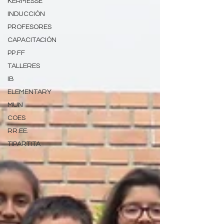
KERMESSE
INDUCCIÓN
PROFESORES
CAPACITACIÓN
PP.FF
TALLERES
IB
ELEMENTARY
MUN
COES
RR.EE.
TIPARTITA