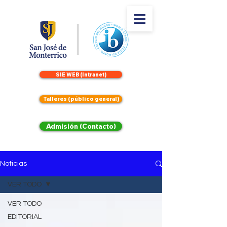
SIE WEB (Intranet)
Talleres (público general)
Admisión (Contacto)
Noticias
VER TODO
VER TODO
EDITORIAL