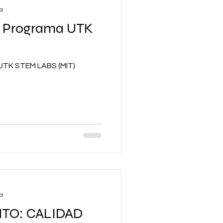
ra
o: Programa UTK
 UTK STEM LABS (MIT)
ra
TO: CALIDAD