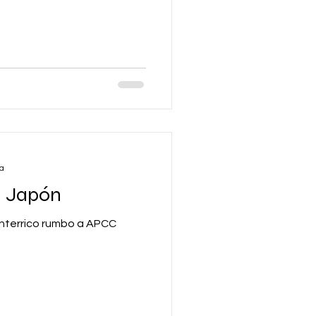
ra
 Japón
nterrico rumbo a APCC