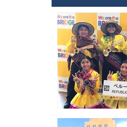
INTERCAMBIO
TECNOLOGÍ
ARTÍCULOS
VIDEOS
A
PROFESORES
CAPACITACI
RR.EE.
TIPARTITA