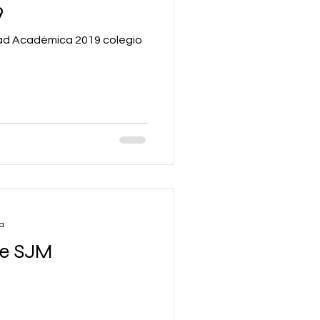
9
ad Académica 2019 colegio
ra
te SJM