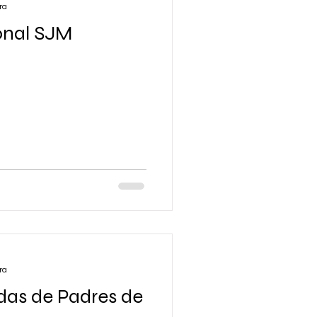
ra
nal SJM
ra
as de Padres de