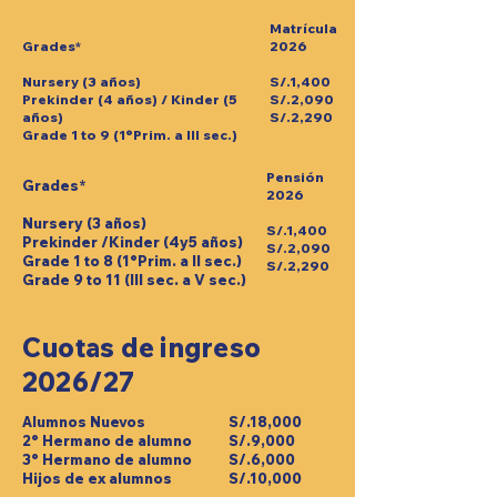
Matrícula
Grades*
2026
Nursery (3 años)
S/.1,400
Prekinder (4 añ
os)
/ Kinder (5
S/.2,090
años)
S/.2,290
Grade 1 to 9 (1°Prim. a III sec.)
Pensión
Grades*
2026
Nursery (3 años)
S/.1,400
Prekinder /Kinder (4y5 años)
S/.2,090
Grade 1 to 8 (1°Prim. a II sec.)
S/.2,290
Grade 9 to 11 (III sec. a V sec.)
Cuotas de ingreso
2026/27
Alumnos Nuevos
S/.18,000
2° Hermano
de alumno
S/.9,000
3° Hermano
de alumno
S/.6,000
Hijos de ex alumnos
S/.10,000