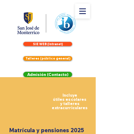
SIE WEB (Intranet)
Talleres (público general)
Admisión (Contacto)
Incluye
útiles escolares
y talleres
extracurriculares
Matrícula y pensiones 2025