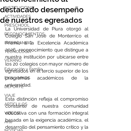
destacado desempeño
INSTITUCIONAL
ACTIVIDADES
de nuestros egresados
PRESCHOOL
La Universidad de Piura otorgó al 
RECONOCIMIENTOS
Colegio San José de Monterrico el 
Premio a la Excelencia Académica 
INTERCAMBIO
2026, reconocimiento que distingue a 
TECNOLOGÍA
nuestra institución por ubicarse entre 
VERANO
los 20 colegios con mayor número de 
Educación y Familia
egresados en el tercio superior de los 
programas académicos de la 
EXALUMNOS
universidad.
DEPORTE
VIAJE
Esta distinción refleja el compromiso 
ARTÍCULOS
constante de nuestra comunidad 
educativa con una formación integral 
VIDEOS
basada en la exigencia académica, el 
Arte
desarrollo del pensamiento crítico y la 
NOTICIAS