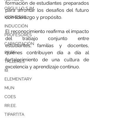
formación de estudiantes preparados 
ORGULLO SJM
para afrontar los desafíos del futuro 
con liderazgo y propósito.
KERMESSE
INDUCCIÓN
El reconocimiento reafirma el impacto 
PROFESORES
del trabajo conjunto entre 
CAPACITACIÓN
estudiantes, familias y docentes, 
quienes contribuyen día a día al 
PP.FF
fortalecimiento de una cultura de 
TALLERES
excelencia y aprendizaje continuo.
IB
ELEMENTARY
MUN
COES
RR.EE.
TIPARTITA