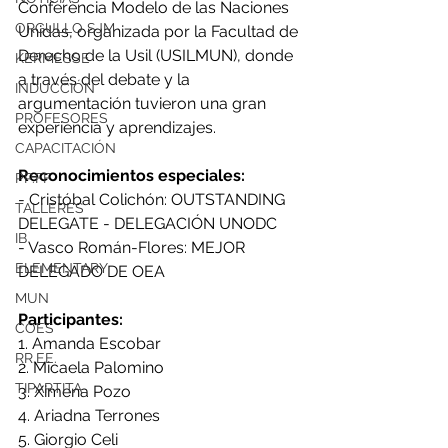
Conferencia Modelo de las Naciones 
ORGULLO SJM
Unidas, organizada por la Facultad de 
Derecho de la Usil (USILMUN), donde 
KERMESSE
a través del debate y la 
INDUCCIÓN
argumentación tuvieron una gran 
PROFESORES
experiencia y aprendizajes. 
CAPACITACIÓN
Reconocimientos especiales:
PP.FF
- Cristóbal Colichón: OUTSTANDING 
TALLERES
DELEGATE - DELEGACIÓN UNODC
IB
- Vasco Román-Flores: MEJOR 
ELEMENTARY
DELEGADO DE OEA
MUN
Participantes:
COES
1. Amanda Escobar
RR.EE.
2. Micaela Palomino
TIPARTITA
3. Ximena Pozo
4. Ariadna Terrones
5. Giorgio Celi