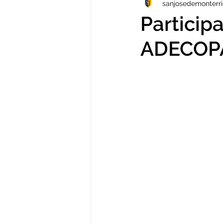
sanjosedemonterr
TECNOLOGÍA
VERANO
Particip
ADECOP
VIDEOS
Arte
NOTICIAS
PP.FF
TALLERES
IB