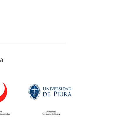
a
nocimiento al
tacado desempeño de
tros egresados