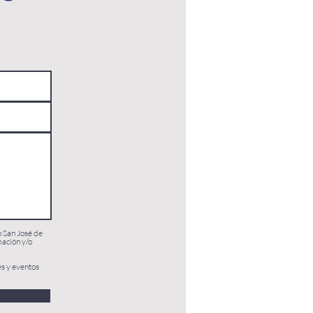
o San José de
mación y/o
es y eventos