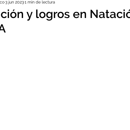
ico
3 jun 2023
1 min de lectura
Educación y Familia
EXALUMNOS
DEPORTE
VIAJE
ación y logros en Nataci
A
ORGULLO SJM
KERMESSE
INDUCCIÓN
PROFES
ELEMENTARY
MUN
COES
RR.EE.
TIPARTITA