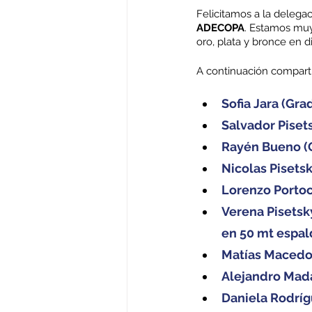
Felicitamos a la delega
ADECOPA
. Estamos muy
oro, plata y bronce en 
A continuación compartim
Sofia Jara (Gra
Salvador Piset
Rayén Bueno (G
Nicolas Pisets
Lorenzo Portoc
Verena Pisetsky
en 50 mt espal
Matías Macedo 
Alejandro Mada
Daniela Rodríg