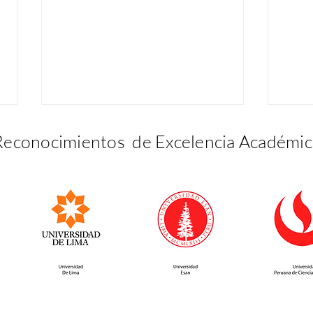
Reconocimientos de Excelencia Académic
Celebramos los
Reco
reconocimientos de
des
nuestros estudiantes en
nues
este I Trimestre