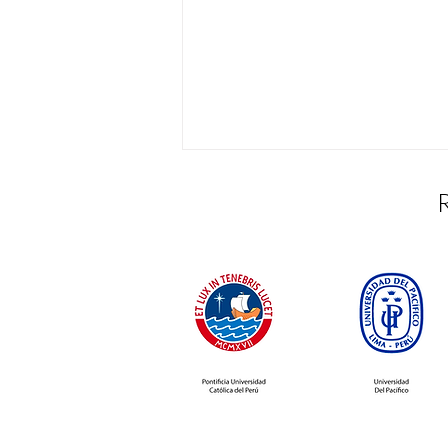
¡Así vivimos nuestra
Asamblea de
reconocimientos del I
Trimestre!