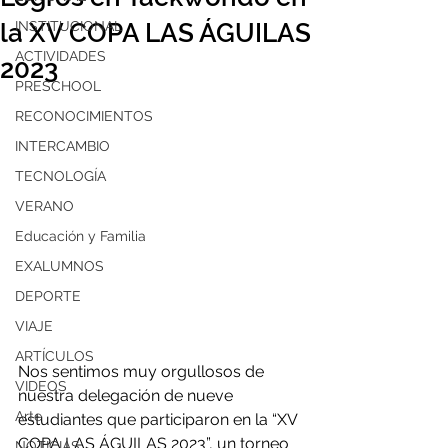
la XV COPA LAS ÁGUILAS
INSTITUCIONAL
ACTIVIDADES
2023
PRESCHOOL
RECONOCIMIENTOS
INTERCAMBIO
TECNOLOGÍA
VERANO
Educación y Familia
EXALUMNOS
DEPORTE
VIAJE
ARTÍCULOS
Nos sentimos muy orgullosos de 
VIDEOS
nuestra delegación de nueve 
Arte
estudiantes que participaron en la “XV 
COPA LAS ÁGUILAS 2023”, un torneo 
NOTICIAS