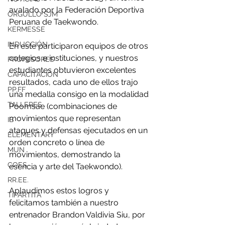
avalado por la Federación Deportiva 
ORGULLO SJM
Peruana de Taekwondo. 
KERMESSE
INDUCCIÓN
En este participaron equipos de otros 
colegios e instituciones, y nuestros 
PROFESORES
estudiantes obtuvieron excelentes 
CAPACITACIÓN
resultados, cada uno de ellos trajo 
PP.FF
una medalla consigo en la modalidad 
TALLERES
Poomsae (combinaciones de 
movimientos que representan 
IB
ataques y defensas ejecutados en un 
ELEMENTARY
orden concreto o línea de 
MUN
movimientos, demostrando la 
COES
esencia y arte del Taekwondo). 
RR.EE.
Aplaudimos estos logros y 
TIPARTITA
felicitamos también a nuestro 
entrenador Brandon Valdivia Siu, por 