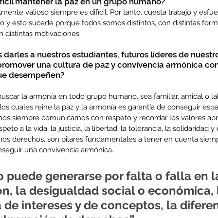
fícil mantener la paz en un grupo humano?
mente valioso siempre es difícil. Por tanto, cuesta trabajo y esfu
y esto sucede porque todos somos distintos, con distintas forma
n distintas motivaciones. 
darles a nuestros estudiantes, futuros líderes de nuestro
 promover una cultura de paz y convivencia armónica co
 que desempeñen?
uscar la armonía en todo grupo humano, sea familiar, amical o lab
os cuales reine la paz y la armonía es garantía de conseguir espa
mos siempre comunicarnos con respeto y recordar los valores apr
peto a la vida, la justicia, la libertad, la tolerancia, la solidaridad
os derechos, son pilares fundamentales a tener en cuenta siempr
nseguir una convivencia armónica.
o puede generarse por falta o falla en l
, la desigualdad social o económica, 
 de intereses y de conceptos, la diferen