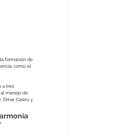
 la formación de 
lencia, como el 
 a tres 
 al manejo de 
, Omar Castro y 
 armonía 
”