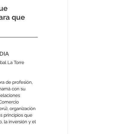
ue 
ara que 
DIA
bal La Torre 
a de profesión, 
mamá con su 
laciones 
 Comercio 
ú), organización 
 principios que 
 la inversión y el 