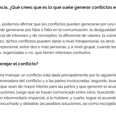
ncia, ¿Qué crees que es lo que suele generar conflictos en
a, podemos afirmar que los conflictos pueden generarse por una 
de generarse por falta o falla en la comunicación, la desigualdad 
ia de intereses y de conceptos, la diferencia de valores, la vuln
z, dichos conflictos pueden darse a nivel intrapersonal, es decir, 
terpersonal, entre dos o más personas, y a nivel grupal, cuando t
 organizadas o no, que tienen intereses contrarios. 
ejar el conflicto?
a manejar un conflicto está dada principalmente por lo siguiente
eneradora del conflicto y a las partes involucradas; segundo, busc
 que sean de mayor interés para las partes y que generen el acue
oluciones, luego que se hayan comunicado entre ellos, buscando 
n intermediario imparcial, si lo hubiere; y cuarto, lograr el acuerd
scuchado y debatido las posibles soluciones, así como escogido u