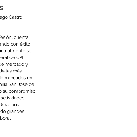
S
iago Castro 
esión, cuenta 
endo con éxito 
actualmente se 
ral de CPI 
de mercado y 
de las más 
 de mercados en 
milia San José de 
o su compromiso, 
 actividades 
, Omar nos 
ndo grandes 
boral: