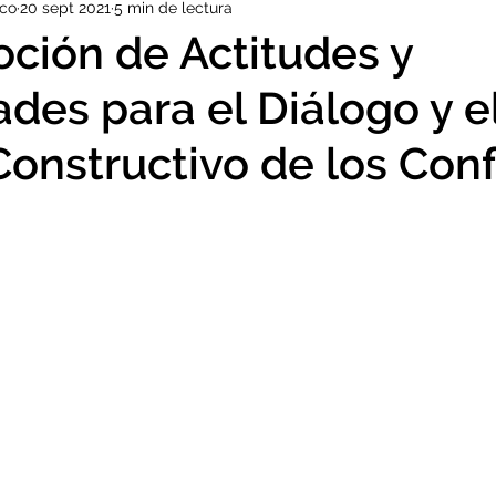
ico
20 sept 2021
5 min de lectura
Educación y Familia
EXALUMNOS
DEPORTE
VIAJE
ción de Actitudes y
des para el Diálogo y e
ORGULLO SJM
KERMESSE
INDUCCIÓN
PROFES
onstructivo de los Conf
ELEMENTARY
MUN
COES
RR.EE.
TIPARTITA