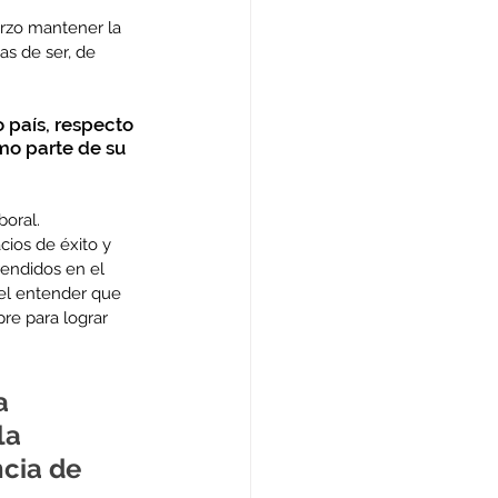
erzo mantener la 
s de ser, de 
 país, respecto 
mo parte de su 
oral. 
cios de éxito y 
endidos en el 
 y el entender que 
e para lograr 
a 
la 
cia de 