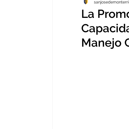
sanjosedemonterr
TECNOLOGÍA
VERANO
La Promo
Capacida
VIDEOS
Arte
NOTICIAS
Manejo C
PP.FF
TALLERES
IB