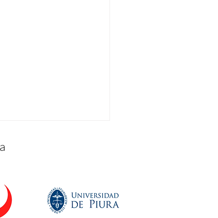
a
bramos los