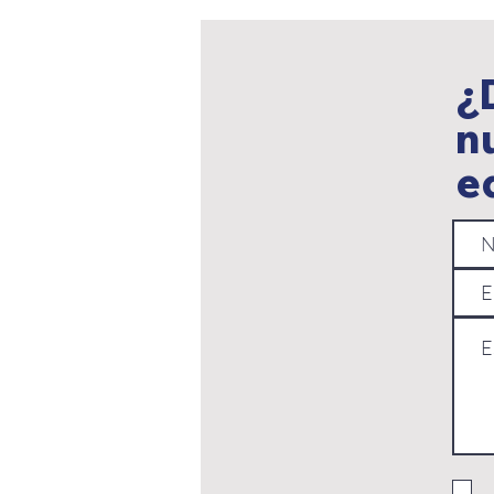
¿
n
e