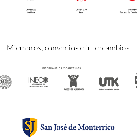
nuestras Reuniones
reco
Tripartitas del I Trimestre!
nues
este
Miembros, convenios e intercambios