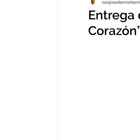
sanjosedemonterr
TECNOLOGÍA
VERANO
Entrega 
Corazón
VIDEOS
Arte
NOTICIAS
PP.FF
TALLERES
IB