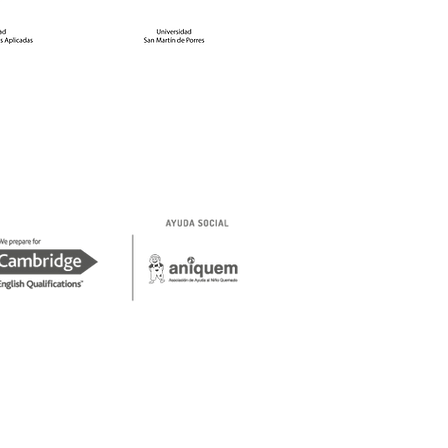
nocimientos de
tros estudiantes en
 I Trimestre