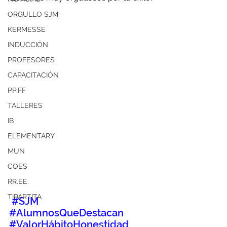
ORGULLO SJM
KERMESSE
INDUCCIÓN
PROFESORES
CAPACITACIÓN
PP.FF
TALLERES
IB
ELEMENTARY
MUN
COES
RR.EE.
TIPARTITA
#SJM
#AlumnosQueDestacan
#ValorHábitoHonestidad