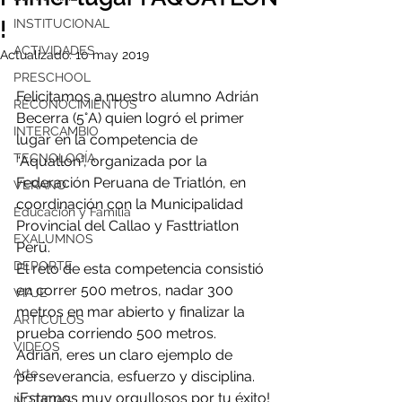
!
INSTITUCIONAL
ACTIVIDADES
Actualizado:
10 may 2019
PRESCHOOL
Felicitamos a nuestro alumno Adrián 
RECONOCIMIENTOS
Becerra (5°A) quien logró el primer 
INTERCAMBIO
lugar en la competencia de 
TECNOLOGÍA
“Aquatlon”, organizada por la 
Federación Peruana de Triatlón, en 
VERANO
coordinación con la Municipalidad 
Educación y Familia
Provincial del Callao y Fasttriatlon 
EXALUMNOS
Perú.
DEPORTE
El reto de esta competencia consistió 
en correr 500 metros, nadar 300 
VIAJE
metros en mar abierto y finalizar la 
ARTÍCULOS
prueba corriendo 500 metros.
VIDEOS
Adrián, eres un claro ejemplo de 
Arte
perseverancia, esfuerzo y disciplina. 
¡Estamos muy orgullosos por tu éxito!
NOTICIAS